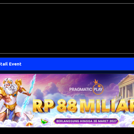
tail Event