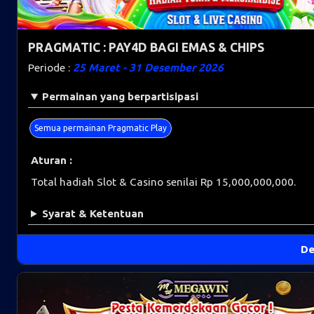
PRAGMATIC : PAY4D BAGI EMAS & CHIPS
Periode :
25 Maret - 31 Desember 2026
Permainan yang berpartisipasi
Semua permainan Pragmatic Play
Aturan :
Total hadiah Slot & Casino senilai Rp 15,000,000,000.
Syarat & Ketentuan
De